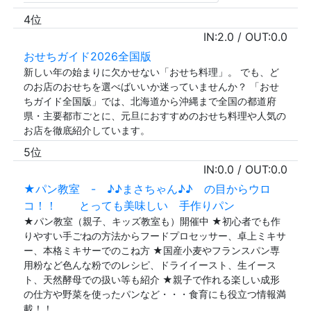
4位
IN:
2.0
/ OUT:
0.0
おせちガイド2026全国版
新しい年の始まりに欠かせない「おせち料理」。 でも、ど
のお店のおせちを選べばいいか迷っていませんか？ 「おせ
ちガイド全国版」では、北海道から沖縄まで全国の都道府
県・主要都市ごとに、元旦におすすめのおせち料理や人気の
お店を徹底紹介しています。
5位
IN:
0.0
/ OUT:
0.0
★パン教室 - ♪♪まさちゃん♪♪ の目からウロ
コ！！ とっても美味しい 手作りパン
★パン教室（親子、キッズ教室も）開催中 ★初心者でも作
りやすい手ごねの方法からフードプロセッサー、卓上ミキサ
ー、本格ミキサーでのこね方 ★国産小麦やフランスパン専
用粉など色んな粉でのレシピ、ドライイースト、生イース
ト、天然酵母での扱い等も紹介 ★親子で作れる楽しい成形
の仕方や野菜を使ったパンなど・・・食育にも役立つ情報満
載！！