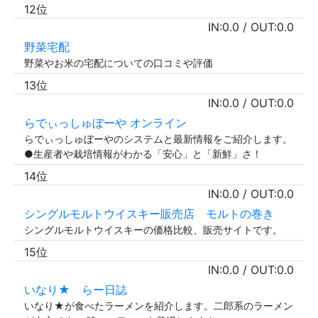
12位
IN:
0.0
/ OUT:
0.0
野菜宅配
野菜やお米の宅配についての口コミや評価
13位
IN:
0.0
/ OUT:
0.0
らでぃっしゅぼーや オンライン
らでぃっしゅぼーやのシステムと最新情報をご紹介します。
●生産者や栽培情報がわかる「安心」と「新鮮」さ！
14位
IN:
0.0
/ OUT:
0.0
シングルモルトウイスキー販売店 モルトの巻き
シングルモルトウイスキーの価格比較、販売サイトです。
15位
IN:
0.0
/ OUT:
0.0
いなり★ らー日誌
いなり★が食べたラーメンを紹介します。二郎系のラーメン