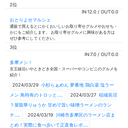
2位
IN:
12.0
/ OUT:
0.0
おとりよせマルシェ
通販で買えるとにかくおいしいお取り寄せグルメやおせち・
かにをご紹介します。 お取り寄せグルメに興味がある方は
ぜひ参考にしてください。
3位
IN:
7.0
/ OUT:
0.0
多摩メシ！
京王線沿いやときどき全国・スーパーやコンビニのグルメを
紹介！
2024/03/29
小杉らぁめん 夢番地 鶏白湯 塩ラー
メン 鳥特有のトロッと.....
2024/03/27
稲城長沼
？屋龍華りゅうか 甘めで旨い味噌ラーメンのラン
チ.....
2024/03/19
川崎市多摩区のラーメン店ま
とめ！実際に食べ歩いて正直食レポ.....