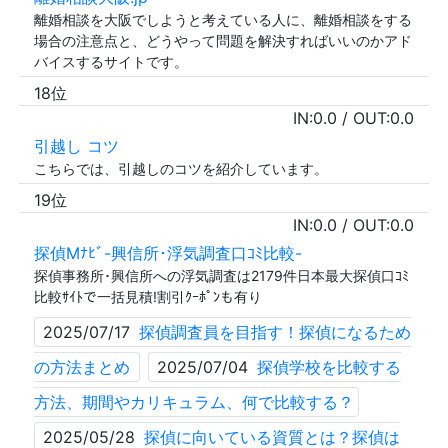
離婚相談を大阪でしようと考えている人に、離婚相談をする
場合の注意点と、どうやって問題を解決すればいいのかアド
バイスするサイトです。
18位
IN:
0.0
/ OUT:
0.0
引越し コツ
こちらでは、引越しのコツを紹介しています。
19位
IN:
0.0
/ OUT:
0.0
探偵Mﾅﾋﾞ-興信所･浮気調査口ｺﾐ比較-
探偵事務所･興信所への浮気調査は2179件日本最大探偵口ｺﾐ
比較ｻｲﾄで一括見積!割引ｸｰﾎﾟﾝも有り
2025/07/17
探偵調査員を目指す！探偵になるため
の方法まとめ
2025/07/04
探偵学校を比較する
方法、期間やカリキュラム、何で比較する？
2025/05/28
探偵に向いている資質とは？探偵は