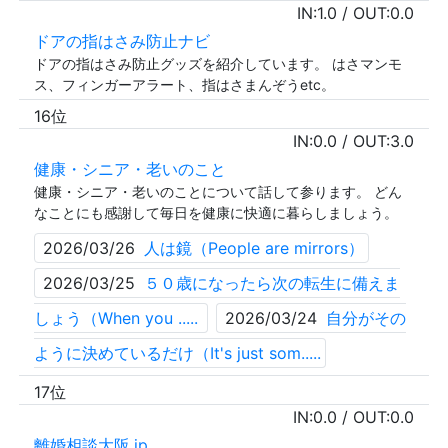
IN:
1.0
/ OUT:
0.0
ドアの指はさみ防止ナビ
ドアの指はさみ防止グッズを紹介しています。 はさマンモ
ス、フィンガーアラート、指はさまんぞうetc。
16位
IN:
0.0
/ OUT:
3.0
健康・シニア・老いのこと
健康・シニア・老いのことについて話して参ります。 どん
なことにも感謝して毎日を健康に快適に暮らしましょう。
2026/03/26
人は鏡（People are mirrors）
2026/03/25
５０歳になったら次の転生に備えま
しょう（When you .....
2026/03/24
自分がその
ように決めているだけ（It's just som.....
17位
IN:
0.0
/ OUT:
0.0
離婚相談大阪.jp