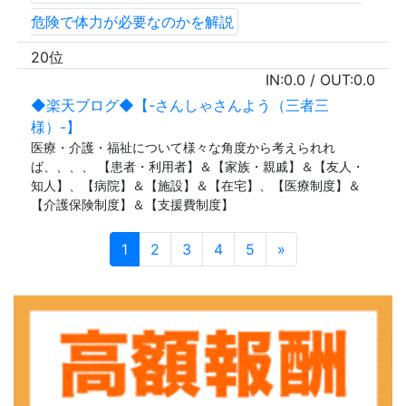
危険で体力が必要なのかを解説
20位
IN:
0.0
/ OUT:
0.0
◆楽天ブログ◆【-さんしゃさんよう（三者三
様）-】
医療・介護・福祉について様々な角度から考えられれ
ば、、、、 【患者・利用者】＆【家族・親戚】＆【友人・
知人】、【病院】＆【施設】＆【在宅】、【医療制度】＆
【介護保険制度】＆【支援費制度】
1
2
3
4
5
»