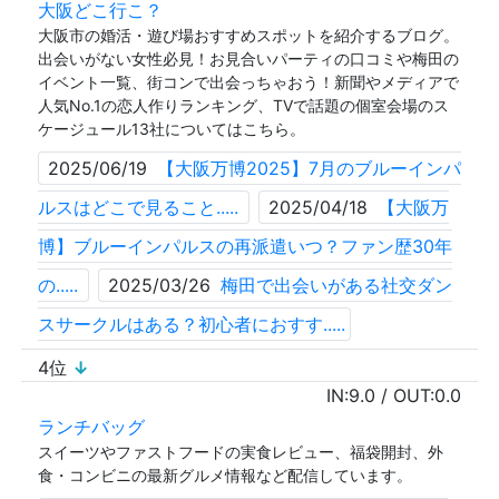
大阪どこ行こ？
大阪市の婚活・遊び場おすすめスポットを紹介するブログ。
出会いがない女性必見！お見合いパーティの口コミや梅田の
イベント一覧、街コンで出会っちゃおう！新聞やメディアで
人気No.1の恋人作りランキング、TVで話題の個室会場のス
ケージュール13社についてはこちら。
2025/06/19
【大阪万博2025】7月のブルーインパ
ルスはどこで見ること.....
2025/04/18
【大阪万
博】ブルーインパルスの再派遣いつ？ファン歴30年
の.....
2025/03/26
梅田で出会いがある社交ダン
スサークルはある？初心者におすす.....
4位
↓
IN:
9.0
/ OUT:
0.0
ランチバッグ
スイーツやファストフードの実食レビュー、福袋開封、外
食・コンビニの最新グルメ情報など配信しています。