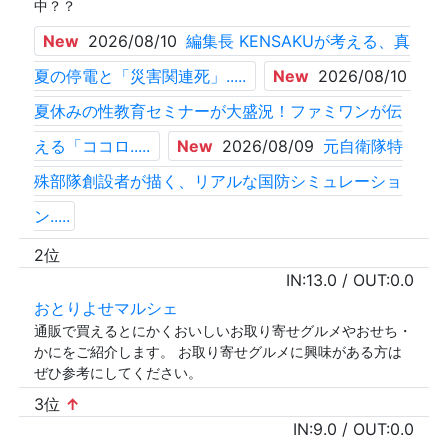
中？？
New
2026/08/10
編集長 KENSAKUが考える、真
夏の停電と「災害関連死」.....
New
2026/08/10
夏休みの性教育セミナーが大盛況！ファミワンが伝
える「ココロ.....
New
2026/08/09
元自衛隊特
殊部隊創設者が描く、リアルな国防シミュレーショ
ン.....
2位
IN:
13.0
/ OUT:
0.0
おとりよせマルシェ
通販で買えるとにかくおいしいお取り寄せグルメやおせち・
かにをご紹介します。 お取り寄せグルメに興味がある方は
ぜひ参考にしてください。
3位
↑
IN:
9.0
/ OUT:
0.0