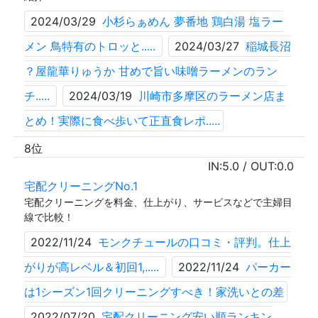
2024/03/29
小杉らぁめん 夢番地 鶏白湯 塩ラー
メン 鳥特有のトロッと.....
2024/03/27
稲城長沼
？屋龍華りゅうか 甘めで旨い味噌ラーメンのラン
チ.....
2024/03/19
川崎市多摩区のラーメン店ま
とめ！実際に食べ歩いて正直食レポ.....
8位
IN:
5.0
/ OUT:
0.0
宅配クリーニングNo.1
宅配クリーニングを料金、仕上がり、サービスなどで主婦目
線で比較！
2022/11/24
モンクチュールの口コミ・評判。仕上
がりが高レベル＆初回1,.....
2022/11/24
パーカー
は1シーズン1回クリーニングすべき！家洗いとの差
2022/07/20
宅配クリーニング安い順ランキン