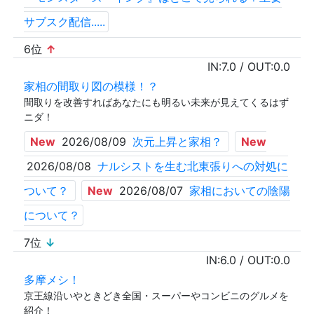
サブスク配信.....
6位
↑
IN:
7.0
/ OUT:
0.0
家相の間取り図の模様！？
間取りを改善すればあなたにも明るい未来が見えてくるはず
ニダ！
New
2026/08/09
次元上昇と家相？
New
2026/08/08
ナルシストを生む北東張りへの対処に
ついて？
New
2026/08/07
家相においての陰陽
について？
7位
↓
IN:
6.0
/ OUT:
0.0
多摩メシ！
京王線沿いやときどき全国・スーパーやコンビニのグルメを
紹介！