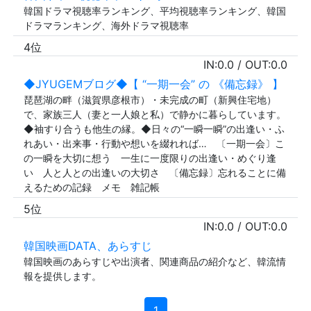
韓国ドラマ視聴率ランキング、平均視聴率ランキング、韓国
ドラマランキング、海外ドラマ視聴率
4位
IN:
0.0
/ OUT:
0.0
◆JYUGEMブログ◆【 “一期一会” の 《備忘録》 】
琵琶湖の畔（滋賀県彦根市）・未完成の町（新興住宅地）
で、家族三人（妻と一人娘と私）で静かに暮らしています。
◆袖すり合うも他生の縁。◆日々の“一瞬一瞬”の出逢い・ふ
れあい・出来事・行動や想いを綴れれば… 〔一期一会〕こ
の一瞬を大切に想う 一生に一度限りの出逢い・めぐり逢
い 人と人との出逢いの大切さ 〔備忘録〕忘れることに備
えるための記録 メモ 雑記帳
5位
IN:
0.0
/ OUT:
0.0
韓国映画DATA、あらすじ
韓国映画のあらすじや出演者、関連商品の紹介など、韓流情
報を提供します。
1