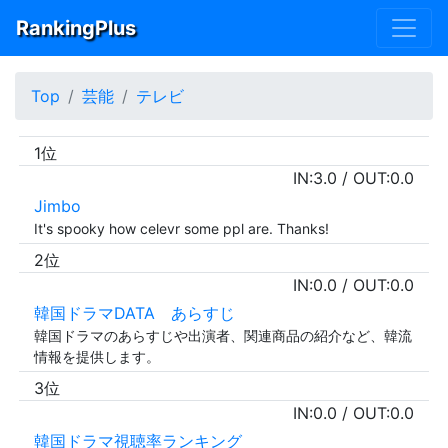
RankingPlus
Top
芸能
テレビ
1位
IN:
3.0
/ OUT:
0.0
Jimbo
It's spooky how celevr some ppl are. Thanks!
2位
IN:
0.0
/ OUT:
0.0
韓国ドラマDATA あらすじ
韓国ドラマのあらすじや出演者、関連商品の紹介など、韓流
情報を提供します。
3位
IN:
0.0
/ OUT:
0.0
韓国ドラマ視聴率ランキング