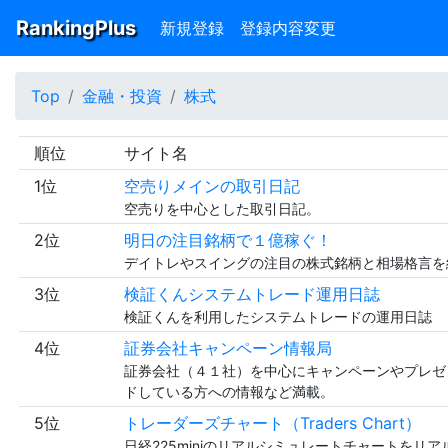
RankingPlus
新規登録
登録内容変更
Top
金融・投資
株式
順位
サイト名
1位
空売りメインの取引日記
空売りを中心とした取引日記。
2位
明日の注目銘柄で１億稼ぐ！
デイトレやスイングの注目の株式銘柄と相場格言を
3位
検証くんシステムトレード運用日誌
検証くんを利用したシステムトレードの運用日誌
4位
証券会社キャンペーン情報局
証券会社（４１社）を中心にキャンペーンやプレゼ
ドしている方への情報など満載。
5位
トレーダーズチャート（Traders Chart）
日経225miniのリアルシミュレートチャートを