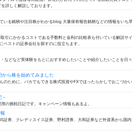
などを詳しく解説しております。
いる銘柄や注目株がわかるblog 大量保有報告銘柄などの情報をいち
用取引にかかるコストである手数料と金利の比較表も付いている解説サ
にベストの証券会社を探すのに役立ちます。
・・などなど実体験をもとにおすすめしたいことや紹介したいことを日
0万円から株を始めてみました
んのために、バカでもできる株式投資やFXでほったらかしでおこづか
記－
産運用の挑戦日記です。キャンペーン情報もあるよ。
情報
BS証券、クレディスイス証券、野村證券、大和証券など外資系から国内