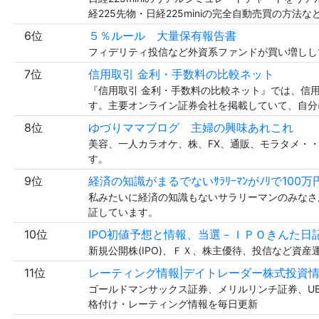
経225先物・日経225miniの完全自動売買の方法
6位
５％ルール 大量保有報告書
フィデリティ投信など外資系ファンドが買い増しして
7位
信用取引 金利・手数料の比較ネット
『信用取引 金利・手数料の比較ネット』では、信
す。主要オンライン証券会社を掲載していて、自分
8位
ゆづりママブログ 主婦の興味あれこれ
美容、一人カラオケ、株、FX、通販、モラタメ・
す。
9位
経済の知識がまるでないｻﾗﾘｰﾏﾝがﾉﾘで10
私みたいに経済の知識もないサラリーマンのみなさ
証しています。
10位
IPO初値予想と情報、当選－ＩＰＯきんた日
新規公開株(IPO)、ＦＸ、株主優待、投信など資
11位
レーティング情報|デイトレーダー株式投資
ゴールドマンサックス証券、メリルリンチ証券、U
格付け・レーティング情報を毎日更新