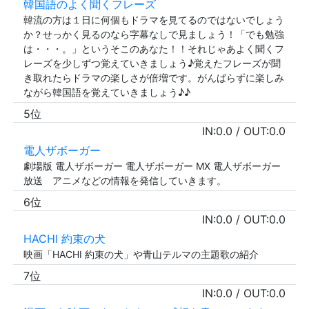
韓国語のよく聞くフレーズ
韓流の方は１日に何個もドラマを見てるのではないでしょう
か？せっかく見るのなら字幕なしで見ましょう！「でも勉強
は・・・。」というそこのあなた！！それじゃあよく聞くフ
レーズを少しずつ覚えていきましょう♪覚えたフレーズが聞
き取れたらドラマの楽しさが倍増です。がんばらずに楽しみ
ながら韓国語を覚えていきましょう♪♪
5位
IN:
0.0
/ OUT:
0.0
電人ザボーガー
劇場版 電人ザボーガー 電人ザボーガー MX 電人ザボーガー
放送 アニメなどの情報を発信していきます。
6位
IN:
0.0
/ OUT:
0.0
HACHI 約束の犬
映画「HACHI 約束の犬」や青山テルマの主題歌の紹介
7位
IN:
0.0
/ OUT:
0.0